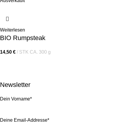
Ausverkauft
Weiterlesen
BIO Rumpsteak
14,50
€
STK CA. 300 g
RETREATS
TEAMBUILDING
SHOP
ÜBER UNS
EVENTS
KONTAKT
IMPRESSUM
DATENSCHUTZ
Newsletter
Dein Vorname*
Deine Email-Addresse*