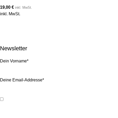
19,00
€
inkl. MwSt.
inkl. MwSt.
RETREATS
TEAMBUILDING
SHOP
ÜBER UNS
EVENTS
KONTAKT
IMPRESSUM
DATENSCHUTZ
Newsletter
Dein Vorname*
Deine Email-Addresse*
Ich habe die Informationen zum
Datenschutz
zur Kenntnis
genommen.