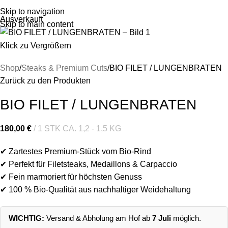
Menü
0
Artik
Skip to navigation
Ausverkauft
Skip to main content
Klick zu Vergrößern
Shop
Steaks & Premium Cuts
BIO FILET / LUNGENBRATEN
Zurück zu den Produkten
BIO FILET / LUNGENBRATEN
180,00
€
1 STK CA. 1,2 - 1,5 KG
✔ Zartestes Premium-Stück vom Bio-Rind
✔ Perfekt für Filetsteaks, Medaillons & Carpaccio
✔ Fein marmoriert für höchsten Genuss
✔ 100 % Bio-Qualität aus nachhaltiger Weidehaltung
WICHTIG:
Versand & Abholung am Hof ab
7 Juli
möglich.