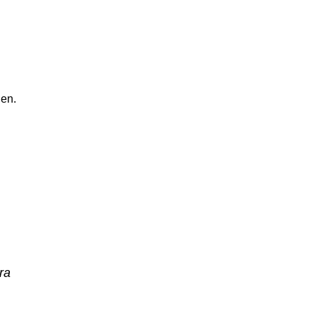
EAMBUILDING
ÜBER UNS
SHOP
EVENTS
K
en.
ra