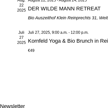
Aug.
August 22, 2025
-
August 24, 2025
22
DER WILDE MANN RETREAT
2025
Bio Auszeithof Klein
Reinprechts 31, Weit
Juli
Juli 27, 2025, 9:00 a.m.
-
12:00 p.m.
27
Kornfeld Yoga & Bio Brunch in Rei
2025
€49
RETREATS
TEAMBUILDING
SHOP
ÜBER UNS
EVENTS
KONTAKT
IMPRESSUM
DATENSCHUTZ
Newsletter