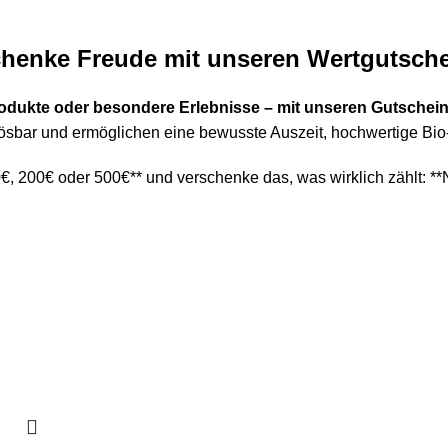
EAMBUILDING
ÜBER UNS
SHOP
EVENTS
K
chenke Freude mit unseren Wertgutsche
rodukte oder besondere Erlebnisse – mit unseren Gutscheine
nlösbar und ermöglichen eine bewusste Auszeit, hochwertige Bi
, 200€ oder 500€** und verschenke das, was wirklich zählt: **