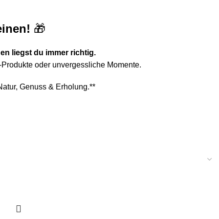
ONTAKT
0
Artik
inen!
🎁
n liegst du immer richtig.
o-Produkte oder unvergessliche Momente.
Natur, Genuss & Erholung.**