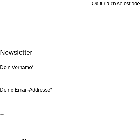
Ob für dich selbst od
RETREATS
TEAMBUILDING
SHOP
ÜBER UNS
EVENTS
KONTAKT
IMPRESSUM
DATENSCHUTZ
Newsletter
Dein Vorname*
Deine Email-Addresse*
Ich habe die Informationen zum
Datenschutz
zur Kenntnis gen