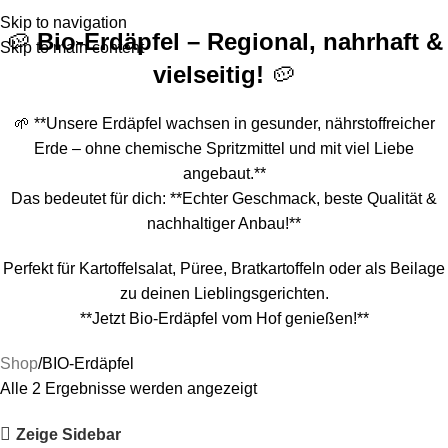
Menü
0
Artik
Skip to navigation
🥔
Bio-Erdäpfel – Regional, nahrhaft &
Skip to main content
vielseitig!
🥔
🌱 **Unsere Erdäpfel wachsen in gesunder, nährstoffreicher
Erde – ohne chemische Spritzmittel und mit viel Liebe
angebaut.**
Das bedeutet für dich: **Echter Geschmack, beste Qualität &
nachhaltiger Anbau!**
Perfekt für Kartoffelsalat, Püree, Bratkartoffeln oder als Beilage
zu deinen Lieblingsgerichten.
**Jetzt Bio-Erdäpfel vom Hof genießen!**
Shop
BIO-Erdäpfel
Alle 2 Ergebnisse werden angezeigt
Zeige Sidebar