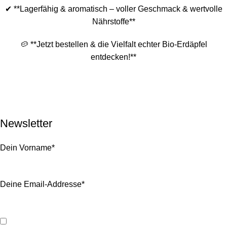
✔ **Lagerfähig & aromatisch – voller Geschmack & wertvolle
Nährstoffe**
🥔 **Jetzt bestellen & die Vielfalt echter Bio-Erdäpfel
entdecken!**
RETREATS
TEAMBUILDING
SHOP
ÜBER UNS
EVENTS
KONTAKT
IMPRESSUM
DATENSCHUTZ
Newsletter
Dein Vorname*
Deine Email-Addresse*